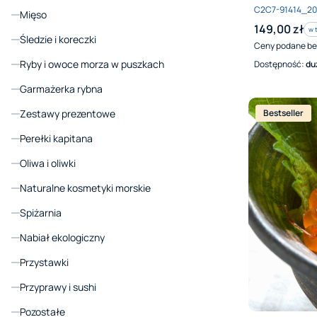
Kod produktu
C2C7-91414_2
Mięso
Cena brutto
149,00 zł
w 
w 
Śledzie i koreczki
Ceny podane be
Ryby i owoce morza w puszkach
Dostępność:
du
Garmażerka rybna
Bestseller
Zestawy prezentowe
Perełki kapitana
Oliwa i oliwki
Naturalne kosmetyki morskie
Spiżarnia
Nabiał ekologiczny
Przystawki
Przyprawy i sushi
Pozostałe