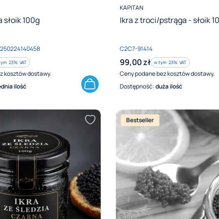
PRODUCENT
KAPITAN
a słoik 100g
Ikra z troci/pstrąga - słoik 1
Kod produktu
0250224140458
C2C7-91414
Cena brutto
99,00 zł
tym %s VAT
w tym %s VAT
tym
23%
VAT
w tym
23%
VAT
z kosztów dostawy.
Ceny podane bez kosztów dostawy.
ednia ilość
Dostępność:
duża ilość
Bestseller