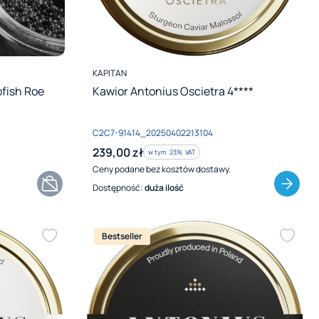
PRODUCENT
KAPITAN
pfish Roe
Kawior Antonius Oscietra 4****
Kod produktu
C2C7-91414_20250402213104
Cena brutto
239,00 zł
w tym %s VAT
w tym
23%
VAT
Ceny podane bez kosztów dostawy.
Dostępność:
duża ilość
Bestseller