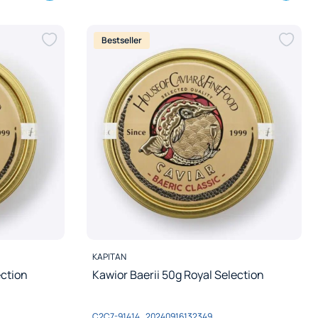
Bestseller
PRODUCENT
KAPITAN
ection
Kawior Baerii 50g Royal Selection
Kod produktu
C2C7-91414_20240916132349