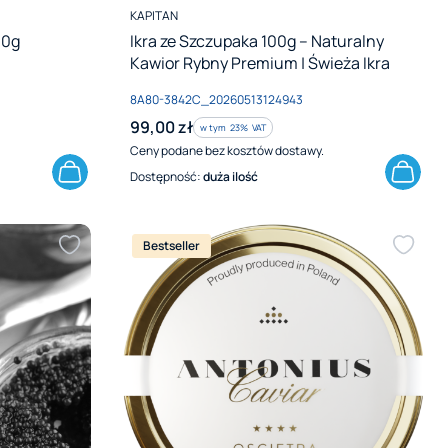
PRODUCENT
KAPITAN
00g
Ikra ze Szczupaka 100g – Naturalny
Kawior Rybny Premium | Świeża Ikra
Kod produktu
8A80-3842C_20260513124943
Cena brutto
99,00 zł
w tym %s VAT
w tym
23%
VAT
Ceny podane bez kosztów dostawy.
Dostępność:
duża ilość
Bestseller