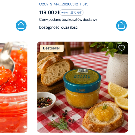
Kod produktu
C2C7-91414_20260512111815
Cena brutto
119,00 zł
w tym %s VAT
w tym
23%
VAT
Ceny podane bez kosztów dostawy.
Dostępność:
duża ilość
Bestseller