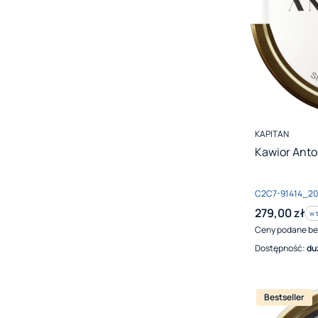
PRODUCENT
KAPITAN
Kawior Anto
Kod produktu
C2C7-91414_2
Cena brutto
279,00 zł
w 
w 
Ceny podane be
Dostępność:
du
Bestseller