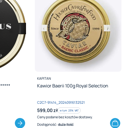
PRODUCENT
KAPITAN
*****
Kawior Baerii 100g Royal Selection
Kod produktu
C2C7-91414_20240916132521
Cena brutto
599,00 zł
w tym %s VAT
w tym
23%
VAT
Ceny podane bez kosztów dostawy.
Dostępność:
duża ilość