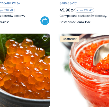
Kod produktu
0240418222434
8A80-3842C
Cena brutto
45,90 zł
tym %s VAT
w tym %s VAT
tym
23%
VAT
w tym
23%
VAT
z kosztów dostawy.
Ceny podane bez kosztów dostawy.
ża ilość
Dostępność:
duża ilość
Bestseller