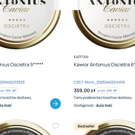
PRODUCENT
KAPITAN
nius Oscietra 5*****
Kawior Antonius Oscietra 6*
Kod produktu
0250402213503
C2C7-91414_20250402214016
Cena brutto
359,00 zł
tym %s VAT
w tym %s VAT
tym
23%
VAT
w tym
23%
VAT
z kosztów dostawy.
Ceny podane bez kosztów dostawy.
ża ilość
Dostępność:
duża ilość
Bestseller