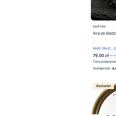
PRODUCENT
KAPITAN
Ikra ze śledz
Kod produktu
8A80-3842C_2
Cena brutto
79,00 zł
w ty
w t
Ceny podane be
Dostępność:
du
Bestseller