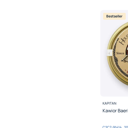
Bestseller
PRODUCENT
KAPITAN
Kawior Baeri
Kod produktu
C2C7-91414_20