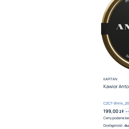
PRODUCENT
KAPITAN
Kawior Anto
Kod produktu
C2C7-91414_20
Cena brutto
199,00 zł
w 
w 
Ceny podane be
Dostępność:
du