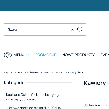
Szukaj
Wyczyść
MENU
PROMOCJE
NOWE PRODUKTY
EVE
Kapitan Konrad - świeża ryba prosto z morza
Kawiory i ikra
Kawiory i
Kategorie
Kapitan’s Catch Club – subskrypcja
świeżej ryby premium
Lista pro
Sortowanie:
D
Gotowe dania do piekarnika / Grilla/