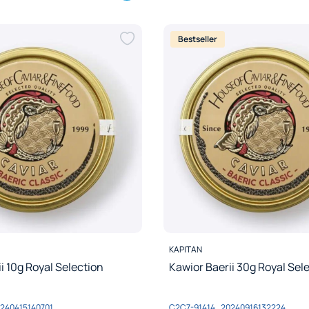
Bestseller
PRODUCENT
KAPITAN
i 10g Royal Selection
Kawior Baerii 30g Royal Sel
Kod produktu
240415140701
C2C7-91414_20240916132224