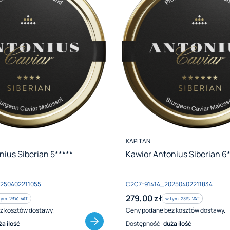
PRODUCENT
KAPITAN
nius Siberian 5*****
Kawior Antonius Siberian 6*
Kod produktu
250402211055
C2C7-91414_20250402211834
Cena brutto
279,00 zł
tym %s VAT
w tym %s VAT
tym
23%
VAT
w tym
23%
VAT
z kosztów dostawy.
Ceny podane bez kosztów dostawy.
ża ilość
Dostępność:
duża ilość