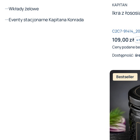
PRODUCENT
KAPITAN
Wkłady żelowe
Ikra z łososi
Eventy stacjonarne Kapitana Konrada
Koniec menu
Kod produktu
C2C7-91414_2
Cena brutto
109,00 zł
w 
w 
Ceny podane be
Dostępność:
śr
Bestseller