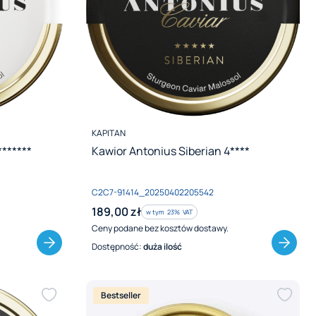
PRODUCENT
KAPITAN
******
Kawior Antonius Siberian 4****
Kod produktu
C2C7-91414_20250402205542
Cena brutto
189,00 zł
w tym %s VAT
w tym
23%
VAT
Ceny podane bez kosztów dostawy.
Dostępność:
duża ilość
Bestseller