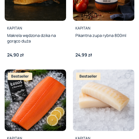
PRODUCENT
PRODUCENT
KAPITAN
KAPITAN
Makrela wędzona dzika na
Pikantna zupa rybna 800ml
gorąco duża
Cena
Cena
24,90 zł
24,99 zł
Bestseller
Bestseller
PRODUCENT
PRODUCENT
KAPITAN
KAPITAN