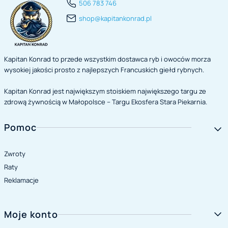
506 783 746
shop@kapitankonrad.pl
Kapitan Konrad to przede wszystkim dostawca ryb i owoców morza
wysokiej jakości prosto z najlepszych Francuskich giełd rybnych.
Kapitan Konrad jest największym stoiskiem największego targu ze
zdrową żywnością w Małopolsce – Targu Ekosfera Stara Piekarnia.
Linki w stopce
Pomoc
Zwroty
Raty
Reklamacje
Moje konto