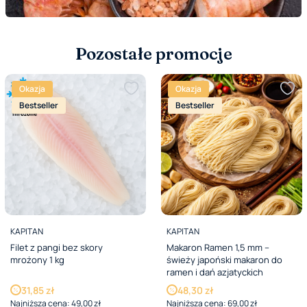
Pozostałe promocje
Okazja
Okazja
Bestseller
Bestseller
PRODUCENT
PRODUCENT
KAPITAN
KAPITAN
Filet z pangi bez skory
Makaron Ramen 1,5 mm –
mrożony 1 kg
świeży japoński makaron do
ramen i dań azjatyckich
Cena promocyjna
Cena promocyjna
31,85 zł
48,30 zł
Najniższa cena:
49,00 zł
Najniższa cena:
69,00 zł