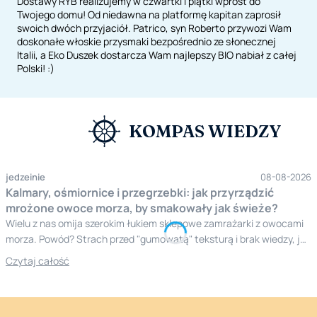
Dostawy RYB realizujemy w czwartki i piątki wprost do
Twojego domu! Od niedawna na platformę kapitan zaprosił
swoich dwóch przyjaciół. Patrico, syn Roberto przywozi Wam
doskonałe włoskie przysmaki bezpośrednio ze słonecznej
Italii, a Eko Duszek dostarcza Wam najlepszy BIO nabiał z całej
Polski! :)
KOMPAS WIEDZY
jedzeinie
08-08-2026
Kalmary, ośmiornice i przegrzebki: jak przyrządzić
mrożone owoce morza, by smakowały jak świeże?
Wielu z nas omija szerokim łukiem sklepowe zamrażarki z owocami
morza. Powód? Strach przed "gumowatą" teksturą i brak wiedzy, jak
obchodzić się z mrożonką. Niesłusznie! Mrożone owoce morza,
Czytaj całość
dzięki nowoczesnym technikom mrożenia szokowego, często
przewyższają jakością te "świeże", które spędzają długie dni w
transporcie. Dziś pokażę Ci, jak zamienić lodowatą bryłę w
królewską ucztę, wykorzystując proste triki i sprawdzone techniki