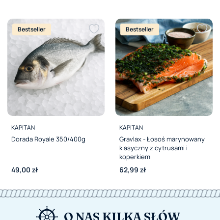
Bestseller
Bestseller
PRODUCENT
PRODUCENT
KAPITAN
KAPITAN
Dorada Royale 350/400g
Gravlax - Łosoś marynowany
klasyczny z cytrusami i
koperkiem
Cena
Cena
49,00 zł
62,99 zł
O NAS KILKA SŁÓW