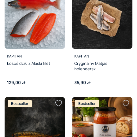
PRODUCENT
PRODUCENT
KAPITAN
KAPITAN
Łosoś dziki z Alaski filet
Oryginalny Matjas
holenderski
Cena
Cena
129,00 zł
35,90 zł
Bestseller
Bestseller