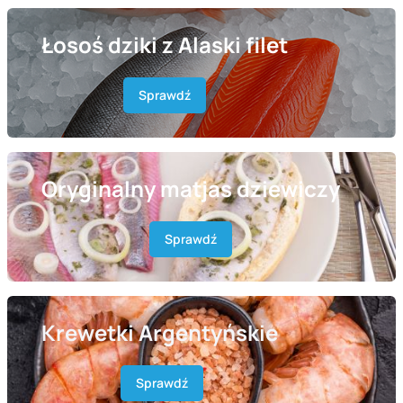
Łosoś dziki z Alaski filet
Sprawdź
Oryginalny matjas dziewiczy
Sprawdź
Krewetki Argentyńskie
Sprawdź