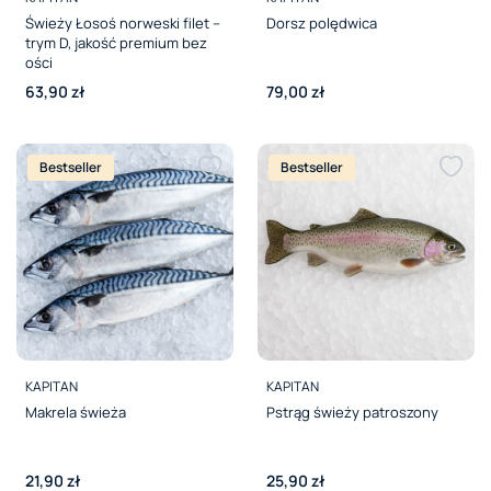
Świeży Łosoś norweski filet –
Dorsz polędwica
trym D, jakość premium bez
ości
Cena
Cena
63,90 zł
79,00 zł
Bestseller
Bestseller
PRODUCENT
PRODUCENT
KAPITAN
KAPITAN
Makrela świeża
Pstrąg świeży patroszony
Cena
Cena
21,90 zł
25,90 zł