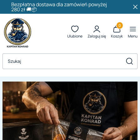
Bezpłatna dostawa dla zamówień powyżej
280 zł 🚚📦
Produkty w k
Ulubione
Zaloguj się
Koszyk
Menu
Otwórz wyszukiwarkę
Szuka