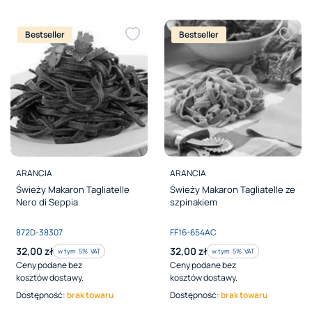
Bestseller
Bestseller
PRODUCENT
PRODUCENT
ARANCIA
ARANCIA
Świeży Makaron Tagliatelle
Świeży Makaron Tagliatelle ze
Nero di Seppia
szpinakiem
Kod produktu
Kod produktu
872D-38307
FF16-654AC
Cena brutto
Cena brutto
32,00 zł
32,00 zł
w tym %s VAT
w tym %s VAT
w tym
5%
VAT
w tym
5%
VAT
Ceny podane bez
Ceny podane bez
kosztów dostawy.
kosztów dostawy.
Dostępność:
brak towaru
Dostępność:
brak towaru