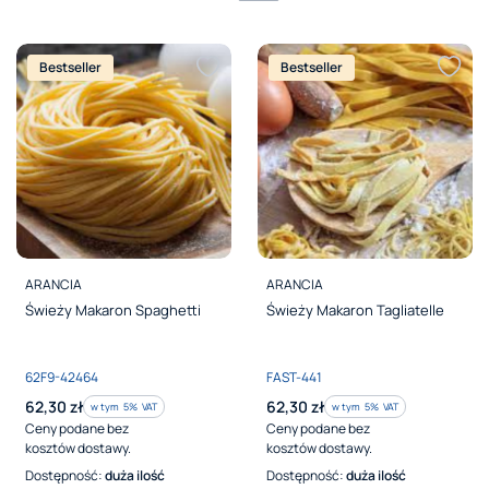
Bestseller
Bestseller
PRODUCENT
PRODUCENT
ARANCIA
ARANCIA
Świeży Makaron Spaghetti
Świeży Makaron Tagliatelle
Kod produktu
Kod produktu
62F9-42464
FAST-441
Cena brutto
Cena brutto
62,30 zł
62,30 zł
w tym %s VAT
w tym %s VAT
w tym
5%
VAT
w tym
5%
VAT
Ceny podane bez
Ceny podane bez
kosztów dostawy.
kosztów dostawy.
Dostępność:
duża ilość
Dostępność:
duża ilość