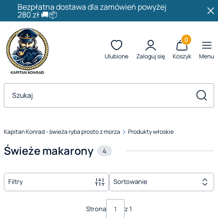
Bezpłatna dostawa dla zamówień powyżej
280 zł 🚚📦
Produkty w k
Ulubione
Zaloguj się
Koszyk
Menu
Otwórz wyszukiwarkę
Szuka
Kapitan Konrad - świeża ryba prosto z morza
Produkty włoskie
Świeże makarony
4
Filtry
Sortowanie
Lista produktów
Strona
z 1