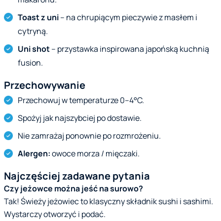
Toast z uni
– na chrupiącym pieczywie z masłem i
cytryną.
Uni shot
– przystawka inspirowana japońską kuchnią
fusion.
Przechowywanie
Przechowuj w temperaturze 0–4°C.
Spożyj jak najszybciej po dostawie.
Nie zamrażaj ponownie po rozmrożeniu.
Alergen:
owoce morza / mięczaki.
Najczęściej zadawane pytania
Czy jeżowce można jeść na surowo?
Tak! Świeży jeżowiec to klasyczny składnik sushi i sashimi.
Wystarczy otworzyć i podać.