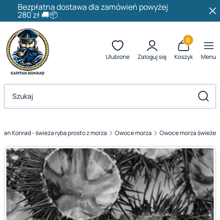
Bezpłatna dostawa dla zamówień powyżej
280 zł 🚚📦
Produkty w k
Ulubione
Zaloguj się
Koszyk
Menu
Otwórz wyszukiwarkę
Szuka
itan Konrad - świeża ryba prosto z morza
Owoce morza
Owoce morza świeże