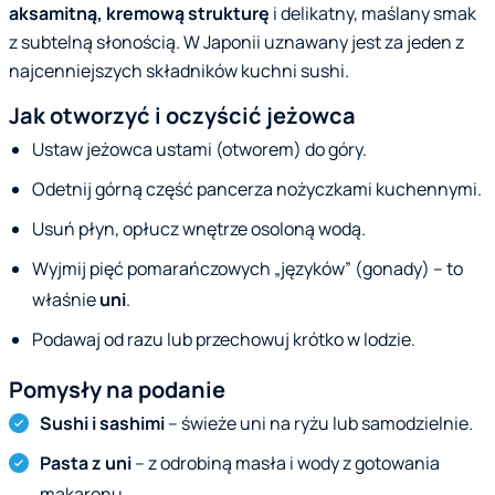
aksamitną, kremową strukturę
i delikatny, maślany smak
z subtelną słonością. W Japonii uznawany jest za jeden z
najcenniejszych składników kuchni sushi.
Jak otworzyć i oczyścić jeżowca
Ustaw jeżowca ustami (otworem) do góry.
Odetnij górną część pancerza nożyczkami kuchennymi.
Usuń płyn, opłucz wnętrze osoloną wodą.
Wyjmij pięć pomarańczowych „języków” (gonady) – to
właśnie
uni
.
Podawaj od razu lub przechowuj krótko w lodzie.
Pomysły na podanie
Sushi i sashimi
– świeże uni na ryżu lub samodzielnie.
Pasta z uni
– z odrobiną masła i wody z gotowania
makaronu.