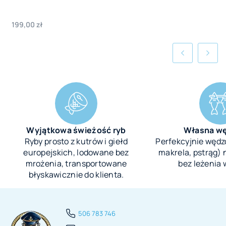
Cena
199,00 zł
Wyjątkowa świeżość ryb
Własna wę
Ryby prosto z kutrów i giełd
Perfekcyjnie wędz
europejskich, lodowane bez
makrela, pstrąg)
mrożenia, transportowane
bez leżenia w
błyskawicznie do klienta.
506 783 746