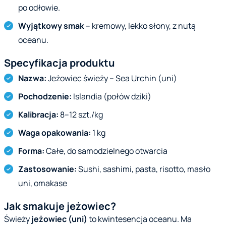
po odłowie.
Wyjątkowy smak
– kremowy, lekko słony, z nutą
oceanu.
Specyfikacja produktu
Nazwa:
Jeżowiec świeży – Sea Urchin (uni)
Pochodzenie:
Islandia (połów dziki)
Kalibracja:
8–12 szt./kg
Waga opakowania:
1 kg
Forma:
Całe, do samodzielnego otwarcia
Zastosowanie:
Sushi, sashimi, pasta, risotto, masło
uni, omakase
Jak smakuje jeżowiec?
Świeży
jeżowiec (uni)
to kwintesencja oceanu. Ma