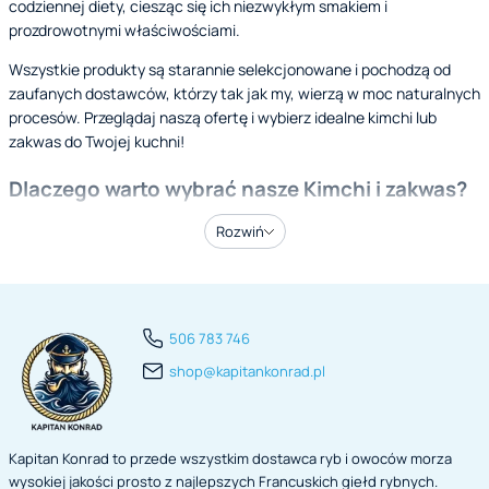
codziennej diety, ciesząc się ich niezwykłym smakiem i
prozdrowotnymi właściwościami.
Wszystkie produkty są starannie selekcjonowane i pochodzą od
zaufanych dostawców, którzy tak jak my, wierzą w moc naturalnych
procesów. Przeglądaj naszą ofertę i wybierz idealne kimchi lub
zakwas do Twojej kuchni!
Dlaczego warto wybrać nasze Kimchi i zakwas?
Rozwiń
Autentyczne receptury
: Nasze kimchi jest robione według
tradycyjnych koreańskich metod.
Zdrowie na pierwszym miejscu
: Fermentowane produkty są
znane z korzyści dla zdrowia, w tym wsparcia dla układu
506 783 746
trawiennego.
shop@kapitankonrad.pl
Wysoka jakość
: Tylko najlepsze składniki i sprawdzeni
dostawcy.
Wsparcie lokalnych producentów
: Promujemy lokalnych
producentów specjalizujących się w tradycyjnych metodach
Kapitan Konrad to przede wszystkim dostawca ryb i owoców morza
fermentacji.
wysokiej jakości prosto z najlepszych Francuskich giełd rybnych.