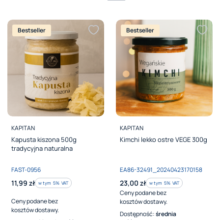
Bestseller
Bestseller
PRODUCENT
PRODUCENT
KAPITAN
KAPITAN
Kapusta kiszona 500g
Kimchi lekko ostre VEGE 300g
tradycyjna naturalna
Kod produktu
Kod produktu
FAST-0956
EA86-32491_20240423170158
Cena brutto
Cena brutto
11,99 zł
23,00 zł
w tym %s VAT
w tym %s VAT
w tym
5%
VAT
w tym
5%
VAT
Ceny podane bez
Ceny podane bez
kosztów dostawy.
kosztów dostawy.
Dostępność:
średnia