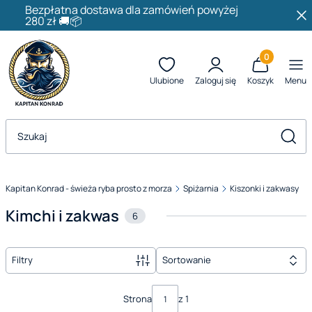
Bezpłatna dostawa dla zamówień powyżej
280 zł 🚚📦
Produkty w k
Ulubione
Zaloguj się
Koszyk
Menu
Otwórz wyszukiwarkę
Szuka
Kapitan Konrad - świeża ryba prosto z morza
Spiżarnia
Kiszonki i zakwasy
Kimchi i zakwas
6
Filtry
Sortowanie
Lista produktów
Strona
z 1