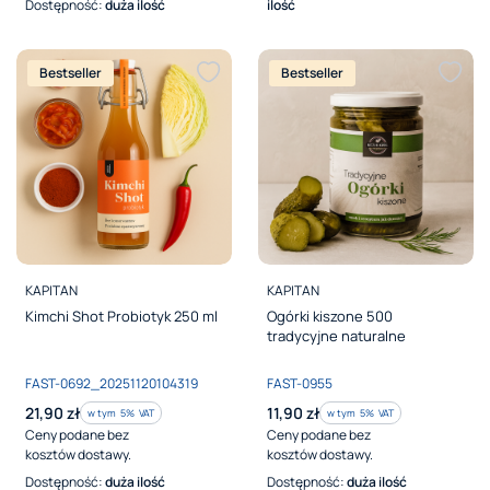
Dostępność:
duża ilość
ilość
Bestseller
Bestseller
PRODUCENT
PRODUCENT
KAPITAN
KAPITAN
Kimchi Shot Probiotyk 250 ml
Ogórki kiszone 500
tradycyjne naturalne
Kod produktu
Kod produktu
FAST-0692_20251120104319
FAST-0955
Cena brutto
Cena brutto
21,90 zł
11,90 zł
w tym %s VAT
w tym %s VAT
w tym
5%
VAT
w tym
5%
VAT
Ceny podane bez
Ceny podane bez
kosztów dostawy.
kosztów dostawy.
Dostępność:
duża ilość
Dostępność:
duża ilość