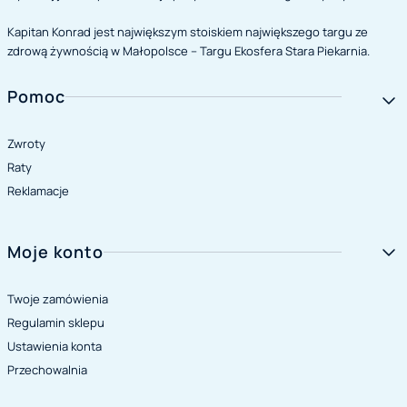
Zapraszamy do eksploracji smaku i zdrowia z kapitankonrad.pl!
Kapitan Konrad jest największym stoiskiem największego targu ze
zdrową żywnością w Małopolsce – Targu Ekosfera Stara Piekarnia.
Zwiń
Linki w stopce
Pomoc
Zwroty
Raty
Reklamacje
Moje konto
Twoje zamówienia
Regulamin sklepu
Ustawienia konta
Przechowalnia