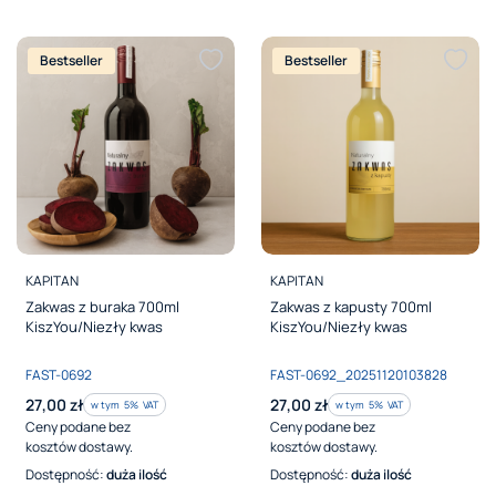
Bestseller
Bestseller
PRODUCENT
PRODUCENT
KAPITAN
KAPITAN
Zakwas z buraka 700ml
Zakwas z kapusty 700ml
KiszYou/Niezły kwas
KiszYou/Niezły kwas
Kod produktu
Kod produktu
FAST-0692
FAST-0692_20251120103828
Cena brutto
Cena brutto
27,00 zł
27,00 zł
w tym %s VAT
w tym %s VAT
w tym
5%
VAT
w tym
5%
VAT
Ceny podane bez
Ceny podane bez
kosztów dostawy.
kosztów dostawy.
Dostępność:
duża ilość
Dostępność:
duża ilość