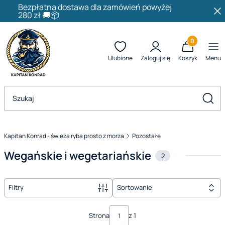
Bezpłatna dostawa dla zamówień powyżej
280 zł 🚚📦
Produkty w k
Ulubione
Zaloguj się
Koszyk
Menu
Otwórz wyszukiwarkę
Szuka
Kapitan Konrad - świeża ryba prosto z morza
Pozostałe
Wegańskie i wegetariańskie
2
Filtry
Sortowanie
Lista produktów
Strona
z 1