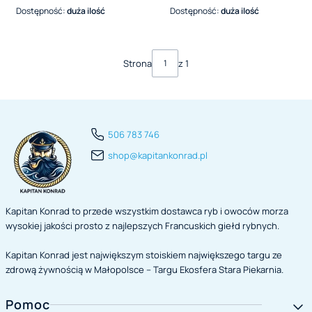
Dostępność:
duża ilość
Dostępność:
duża ilość
Strona
z 1
506 783 746
shop@kapitankonrad.pl
Kapitan Konrad to przede wszystkim dostawca ryb i owoców morza
wysokiej jakości prosto z najlepszych Francuskich giełd rybnych.
Kapitan Konrad jest największym stoiskiem największego targu ze
zdrową żywnością w Małopolsce – Targu Ekosfera Stara Piekarnia.
Linki w stopce
Pomoc