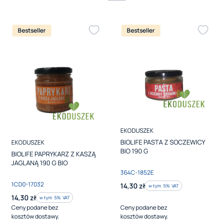
Bestseller
Bestseller
PRODUCENT
EKODUSZEK
PRODUCENT
BIOLIFE PASTA Z SOCZEWICY
EKODUSZEK
BIO 190 G
BIOLIFE PAPRYKARZ Z KASZĄ
JAGLANĄ 190 G BIO
Kod produktu
364C-1852E
Kod produktu
1CD0-17032
Cena brutto
14,30 zł
w tym %s VAT
w tym
5%
VAT
Cena brutto
14,30 zł
w tym %s VAT
w tym
5%
VAT
Ceny podane bez
Ceny podane bez
kosztów dostawy.
kosztów dostawy.