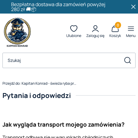
Bezpłatna dostawa dla zamówień powyżej
280 zł 🚚📦
Produkty w k
Ulubione
Zaloguj się
Koszyk
Menu
Otwórz wyszukiwarkę
Szuka
Przejdź do:
Kapitan Konrad - świeża ryba prosto z morza
Pytania i odpowiedzi
Jak wygląda transport mojego zamówienia?
Transport odbywa się w warunkach chłodniczych