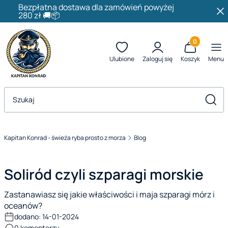
Bezpłatna dostawa dla zamówień powyżej
280 zł 🚚📦
Produkty w k
Ulubione
Zaloguj się
Koszyk
Menu
Otwórz wyszukiwarkę
Szuka
Kapitan Konrad - świeża ryba prosto z morza
Blog
Soliród czyli szparagi morskie
Zastanawiasz się jakie właściwości i maja szparagi mórz i
oceanów?
dodano: 14-01-2024
0
komentarzy