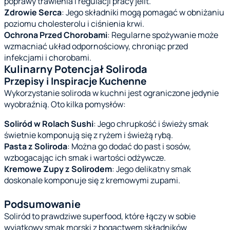
poprawy trawienia i regulacji pracy jelit.
Zdrowie Serca
: Jego składniki mogą pomagać w obniżaniu
poziomu cholesterolu i ciśnienia krwi.
Ochrona Przed Chorobami
: Regularne spożywanie może
wzmacniać układ odpornościowy, chroniąc przed
infekcjami i chorobami.
Kulinarny Potencjał Soliroda
Przepisy i Inspiracje Kuchenne
Wykorzystanie soliroda w kuchni jest ograniczone jedynie
wyobraźnią. Oto kilka pomysłów:
Soliród w Rolach Sushi
: Jego chrupkość i świeży smak
świetnie komponują się z ryżem i świeżą rybą.
Pasta z Soliroda
: Można go dodać do past i sosów,
wzbogacając ich smak i wartości odżywcze.
Kremowe Zupy z Solirodem
: Jego delikatny smak
doskonale komponuje się z kremowymi zupami.
Podsumowanie
Soliród to prawdziwe superfood, które łączy w sobie
wyjątkowy smak morski z bogactwem składników