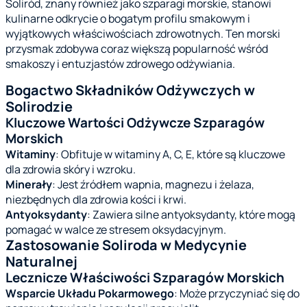
Soliród, znany również jako szparagi morskie, stanowi
kulinarne odkrycie o bogatym profilu smakowym i
wyjątkowych właściwościach zdrowotnych. Ten morski
przysmak zdobywa coraz większą popularność wśród
smakoszy i entuzjastów zdrowego odżywiania.
Bogactwo Składników Odżywczych w
Solirodzie
Kluczowe Wartości Odżywcze Szparagów
Morskich
Witaminy
: Obfituje w witaminy A, C, E, które są kluczowe
dla zdrowia skóry i wzroku.
Minerały
: Jest źródłem wapnia, magnezu i żelaza,
niezbędnych dla zdrowia kości i krwi.
Antyoksydanty
: Zawiera silne antyoksydanty, które mogą
pomagać w walce ze stresem oksydacyjnym.
Zastosowanie Soliroda w Medycynie
Naturalnej
Lecznicze Właściwości Szparagów Morskich
Wsparcie Układu Pokarmowego
: Może przyczyniać się do